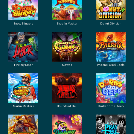
Snow Slingers
Shaolin Master
Donut Division
Fire my Laser
Klowns
Phoenix Duel Reels
Marlin Masters
Hounds of Hell
Dorks of the Deep