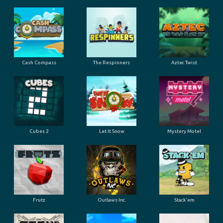
Cash Compass
The Respinners
Aztec Twist
Cubes 2
Let It Snow
Mystery Motel
Frutz
Outlaws Inc.
Stack'em