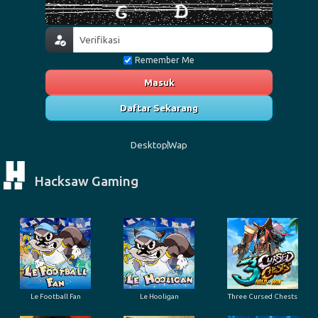
Remember Me
Masuk
Daftar Sekarang
Desktop
Wap
Hacksaw Gaming
Le Football Fan
Le Hooligan
Three Cursed Chests