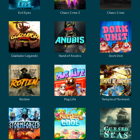
Evil Eyes
Chaos Crew 2
Chaos Crew
Gladiator Legends
Hand of Anubis
Dork Unit
Rotten
Pug Life
Temple of Torment