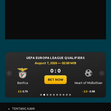
UEFA EUROPA LEAGUE QUALIFIERS
August 7, 2026 — 02:00 WIB
0 : 0
Previous
Next
BET NOW
Benfica
Heart of Midlothian
2.5
0.79
-2.5
-0.98
TENTANG KAMI