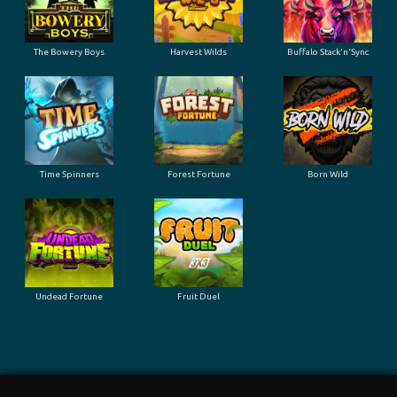
The Bowery Boys
Harvest Wilds
Buffalo Stack'n'Sync
Time Spinners
Forest Fortune
Born Wild
Undead Fortune
Fruit Duel