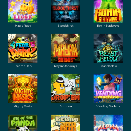
Magic Piggy
Bloodthirst
Ronin Stackways
Fear the Dark
Mayan Stackways
Beast Below
Mighty Masks
Drop'em
Vending Machine