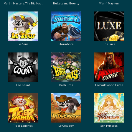
Marlin Masters: The Big Haul
Bullets and Bounty
Miami Mayhem
Le Zeus
Stormborn
The Luxe
The Count
Bash Bros
The Wildwood Curse
Tiger Legends
Le Cowboy
Sun Princess