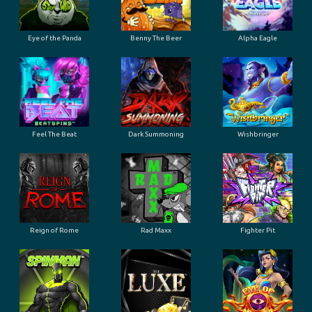
Eye of the Panda
Benny The Beer
Alpha Eagle
Feel The Beat
Dark Summoning
Wishbringer
Reign of Rome
Rad Maxx
Fighter Pit