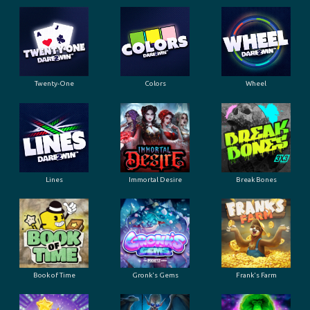
Twenty-One
Colors
Wheel
Lines
Immortal Desire
Break Bones
Book of Time
Gronk's Gems
Frank's Farm