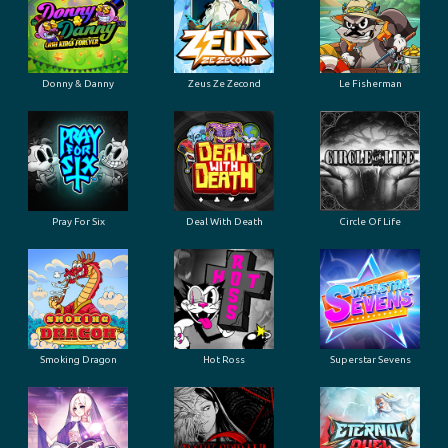
Donny & Danny
Zeus Ze Zecond
Le Fisherman
Pray For Six
Deal With Death
Circle Of Life
Smoking Dragon
Hot Ross
Superstar Sevens