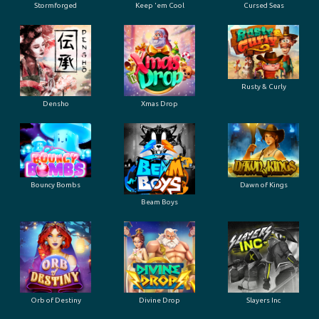
Stormforged
Keep 'em Cool
Cursed Seas
Rusty & Curly
Densho
Xmas Drop
Bouncy Bombs
Dawn of Kings
Beam Boys
Orb of Destiny
Divine Drop
Slayers Inc