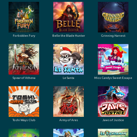
Forbidden Fury
Belle the Blade Hunter
Grinning Harvest
Spear of Athena
Le Santa
Miss Candys Sweet Escape
Toshi Ways Club
Army of Ares
Jaws of Justice