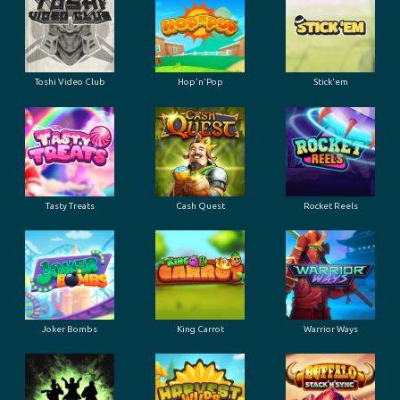
Toshi Video Club
Hop'n'Pop
Stick'em
Tasty Treats
Cash Quest
Rocket Reels
Joker Bombs
King Carrot
Warrior Ways