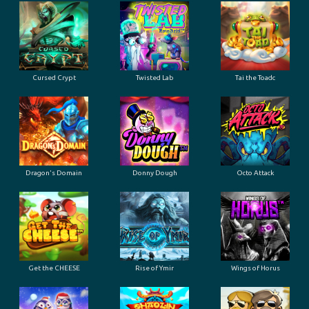
Cursed Crypt
Twisted Lab
Tai the Toadc
Dragon's Domain
Donny Dough
Octo Attack
Get the CHEESE
Rise of Ymir
Wings of Horus