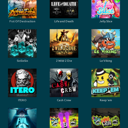
Fist Of Destruction
Life and Death
Jelly Slice
SixSixSix
2 Wild 2 Die
Le Viking
ITERO
Cash Crew
Keep'em