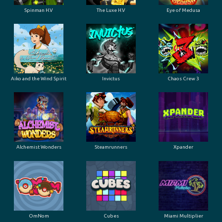
Spinman H.V
The Luxe H.V
Eye of Medusa
Aiko and the Wind Spirit
Invictus
Chaos Crew 3
Alchemist Wonders
Steamrunners
Xpander
OmNom
Cubes
Miami Multiplier