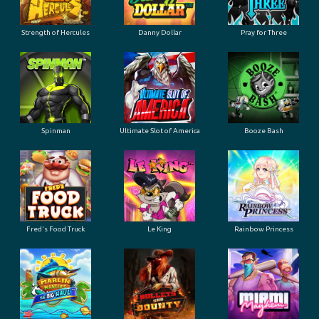
Strength of Hercules
Danny Dollar
Pray for Three
Ultimate Slot of America
Booze Bash
Spinman
Le King
Fred's Food Truck
Rainbow Princess