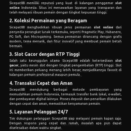
Sicepat88 memiliki reputasi yang kuat di kalangan penggemar
slot
online
Indonesia. Situs ini menawarkan layanan yang transparan dan
telah melayani ribuan pemain dengan tingkat kepuasan tinggi.
2. Koleksi Permainan yang Beragam
Sicepat88
menghadirkan ribuan jenis permainan
slot online
dari
penyedia perangkat lunak terkemuka, seperti Pragmatic Play, Habanero,
PG Soft, dan Microgaming. Semua permainan dirancang dengan grafis
modern, tema menarik, dan fitur inovatif yang membuat pemain betah
bermain.
3.
Slot Gacor
dengan RTP Tinggi
Salah satu keunggulan utama Sicepat88 adalah ketersediaan
slot
gacor
, yaitu mesin slot dengan tingkat pengembalian (RTP) tinggi. Slot
ini memberikan peluang menang lebih besar, menjadikannya favorit di
kalangan pemain profesional maupun pemula.
4. Transaksi Cepat dan Aman
Sicepat88 mendukung berbagai metode pembayaran yang
memudahkan pemain Indonesia, termasuk transfer bank lokal, e-wallet,
dan pembayaran digital lainnya. Proses deposit dan penarikan dilakukan
dengan cepat dan aman, memastikan kenyamanan pemain.
5. Layanan Pelanggan 24/7
Tim dukungan pelanggan
Sicepat88
siap melayani pemain kapan saja.
Dengan respons yang cepat dan ramah, masalah apa pun dapat
diselesaikan dalam waktu singkat.