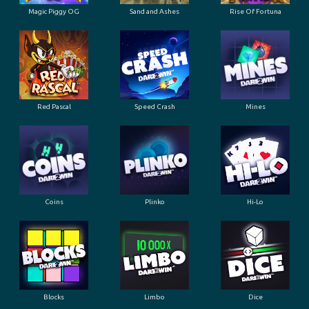
Magic Piggy OG
Sand and Ashes
Rise Of Fortuna
Red Pascal
Speed Crash
Mines
Coins
Plinko
Hi-Lo
Blocks
Limbo
Dice