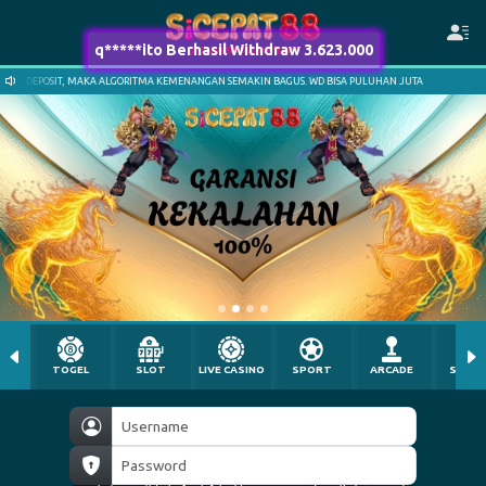
MENANGAN SEMAKIN BAGUS. WD BISA PULUHAN JUTA
SEMAKIN SERING DAN BESAR DE
TOGEL
SLOT
LIVE CASINO
SPORT
ARCADE
SABU