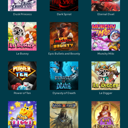
Dusk Princess
Dark Spiral
Eternal Duel
Le Bunny
Epic Bullets and Bounty
Munchy Milo
Power of Ten
Dynasty of Death
Le Digger