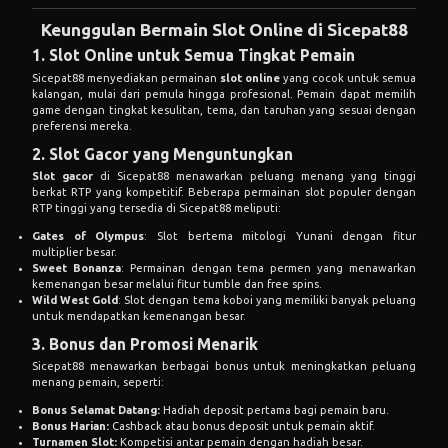
Keunggulan Bermain Slot Online di Sicepat88
1.
Slot Online
untuk Semua Tingkat Pemain
Sicepat88 menyediakan permainan
slot online
yang cocok untuk semua
kalangan, mulai dari pemula hingga profesional. Pemain dapat memilih
game dengan tingkat kesulitan, tema, dan taruhan yang sesuai dengan
preferensi mereka.
2. Slot Gacor yang Menguntungkan
Slot gacor
di Sicepat88 menawarkan peluang menang yang tinggi
berkat RTP yang kompetitif. Beberapa permainan slot populer dengan
RTP tinggi yang tersedia di Sicepat88 meliputi:
Gates of Olympus
: Slot bertema mitologi Yunani dengan fitur
multiplier besar.
Sweet Bonanza
: Permainan dengan tema permen yang menawarkan
kemenangan besar melalui fitur tumble dan
free spin
s.
Wild West Gold
: Slot dengan tema koboi yang memiliki banyak peluang
untuk mendapatkan kemenangan besar.
3. Bonus dan Promosi Menarik
Sicepat88 menawarkan berbagai bonus untuk meningkatkan peluang
menang pemain, seperti:
Bonus Selamat Datang:
Hadiah deposit pertama bagi pemain baru.
Bonus Harian:
Cashback atau bonus deposit untuk pemain aktif.
Turnamen Slot:
Kompetisi antar pemain dengan hadiah besar.