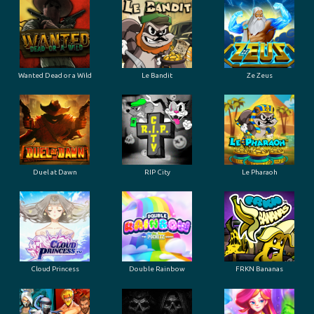
Wanted Dead or a Wild
Le Bandit
Ze Zeus
Duel at Dawn
RIP City
Le Pharaoh
Cloud Princess
Double Rainbow
FRKN Bananas