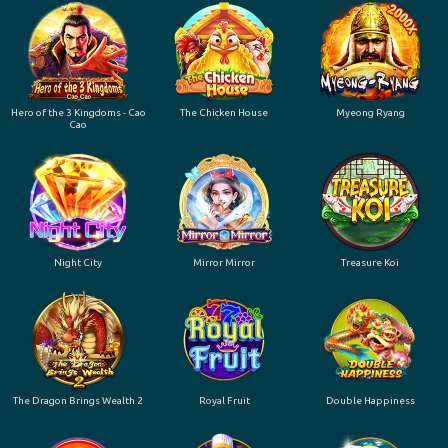
Hero of the 3 Kingdoms - Cao
The Chicken House
Myeong Ryang
Cao
Night City
Mirror Mirror
Treasure Koi
The Dragon Brings Wealth 2
Royal Fruit
Double Happiness