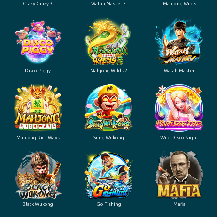
Crazy Crazy 3
Watah Master 2
Mahjong Wilds
Disco Piggy
Mahjong Wilds 2
Watah Master
Mahjong Rich Ways
Sung Wukong
Wild Disco Night
Black Wukong
Go Fishing
Mafia