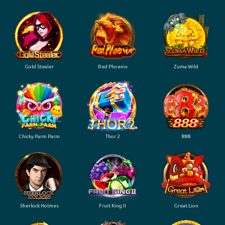
Gold Stealer
Red Phoenix
Zuma Wild
Chicky Parm Parm
Thor 2
888
Sherlock Holmes
Fruit King II
Great Lion