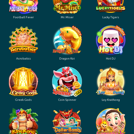
Football Fever
Mr. Miser
Lucky Tigers
Acrobatics
Dragon Koi
Hot DJ
Greek Gods
Coin Spinner
Loy Krathong