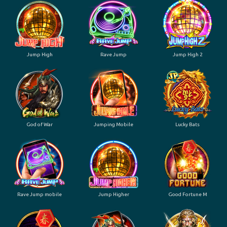
Jump High
Rave Jump
Jump High 2
God of War
Jumping Mobile
Lucky Bats
Rave Jump mobile
Jump Higher
Good Fortune M