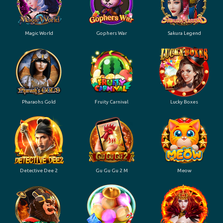
Magic World
Gophers War
Sakura Legend
Pharaohs Gold
Fruity Carnival
Lucky Boxes
Detective Dee 2
Gu Gu Gu 2 M
Meow