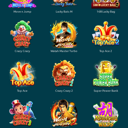
Move n Jump
Lucky Bats M
168 Lucky Bag
Crazy Crazy
Watah Master Turbo
Top Ace 2
Top Ace
Crazy Crazy 2
Super Power Bank