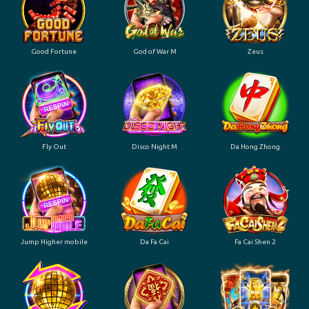
Good Fortune
God of War M
Zeus
Fly Out
Disco Night M
Da Hong Zhong
Jump Higher mobile
Da Fa Cai
Fa Cai Shen 2