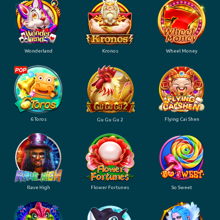
Wonderland
Kronos
Wheel Money
6 Toros
Flying Cai Shen
Gu Gu Gu 2
Rave High
Flower Fortunes
So Sweet