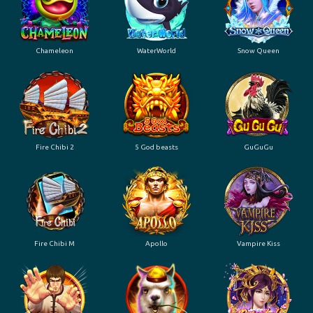
Chameleon
WaterWorld
Snow Queen
Fire Chibi 2
5 God beasts
GuGuGu
Fire Chibi M
Apollo
Vampire Kiss