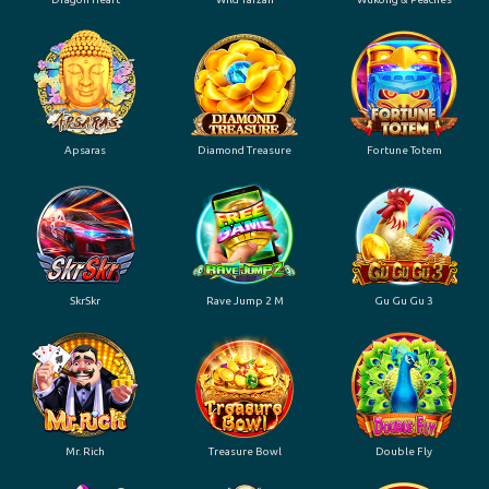
Apsaras
Diamond Treasure
Fortune Totem
SkrSkr
Rave Jump 2 M
Gu Gu Gu 3
Mr. Rich
Treasure Bowl
Double Fly