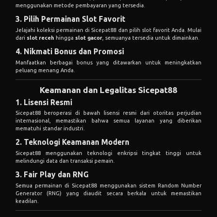
menggunakan metode pembayaran yang tersedia.
3. Pilih Permainan Slot Favorit
Jelajahi koleksi permainan di Sicepat88 dan pilih slot favorit Anda. Mulai
dari
slot receh
hingga
slot gacor
, semuanya tersedia untuk dimainkan.
4. Nikmati Bonus dan Promosi
Manfaatkan berbagai bonus yang ditawarkan untuk meningkatkan
peluang menang Anda.
Keamanan dan Legalitas Sicepat88
1. Lisensi Resmi
Sicepat88 beroperasi di bawah lisensi resmi dari otoritas perjudian
internasional, memastikan bahwa semua layanan yang diberikan
mematuhi standar industri.
2. Teknologi Keamanan Modern
Sicepat88 menggunakan teknologi enkripsi tingkat tinggi untuk
melindungi data dan transaksi pemain.
3. Fair Play dan RNG
Semua permainan di Sicepat88 menggunakan sistem Random Number
Generator (RNG) yang diaudit secara berkala untuk memastikan
keadilan.